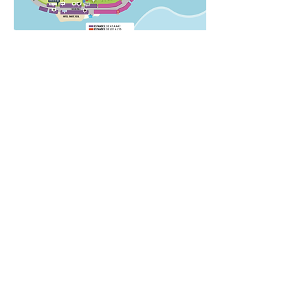
OBS.: Após realizar a sua inscrição aguarde que
receberá; por E-MAIL em até 03 (TRÊS) DIAS, o
boleto e o número de sua inscrição.
CASO NÃO RECEBA SUA CONFIRMAÇÃO
POR E-MAIL EM ATÉ 3 DIAS, FAVOR
ENTRAR EM CONTATRO PELO
WHATSAPP
(11) 97277-2233
DÚVIDAS E INFORMAÇÕES SOBRE AS
INSCRIÇÕES ENTRE EM CONTATO -
WHATSAPP
(11) 97277-2233
SIGA NOSSA REDES
SOCIAIS