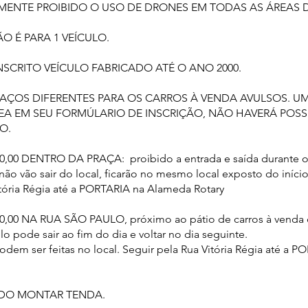
EMENTE PROIBIDO O USO DE DRONES EM TODAS AS ÁREAS 
ÃO É PARA 1 VEÍCULO.
INSCRITO VEÍCULO FABRICADO ATÉ O ANO 2000.
SPAÇOS DIFERENTES PARA OS CARROS À VENDA AVULSOS. U
EA EM SEU FORMÚLARIO DE INSCRIÇÃO, NÃO HAVERÁ POSS
O.
750,00 DENTRO DA PRAÇA: proibido a entrada e saída durante 
não vão sair do local, ficarão no mesmo local exposto do iníci
itória Régia até a PORTARIA na Alameda Rotary
650,00 NA RUA SÃO PAULO, próximo ao pátio de carros à venda
lo pode sair ao fim do dia e voltar no dia seguinte.
odem ser feitas no local. Seguir pela Rua Vitória Régia até a 
TIDO MONTAR TENDA.